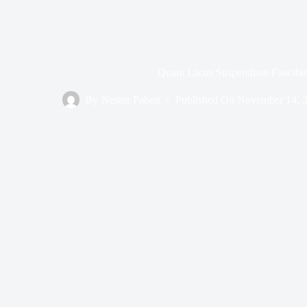
Quam Lacus Suspendisse Faucibu
By
Nestor Pabon
Published On
November 14, 