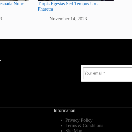
alesuada Nunc
Turpis Egestas Sed Tempus Urna
Pharetra
3
November 14, 2023
r
Information
Privacy Policy
Terms & Conditions
Site Map