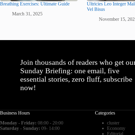
Breathing Exercises: Ultimate Guide
Ultricies Leo Integer M
Vel Bisus
March 31, 2025
November 15, 202
Join thousands of readers who get ou
Sunday Briefing: one email, five
essential stories, zero fluff, subscribe
now!
Business Hours
Categories
Monday - Friday:
08:00 - 20:00
cluster
Saturday - Sunday:
09- 14:00
Economy
Editorial