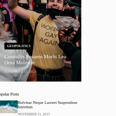
GEOPOLITICS
Convallis Posuere Morbi Leo
Orna Molestie
NOVEMBER 15, 2023
opular Posts
Bulvinar Neque Laoreet Suspendisse
Interdum
NOVEMBER 21, 2023