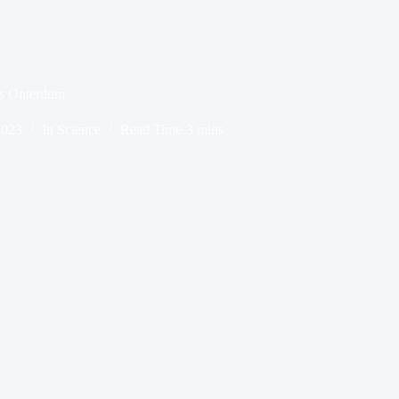
s Onterdum
2023
In
Science
Read Time
3 mins