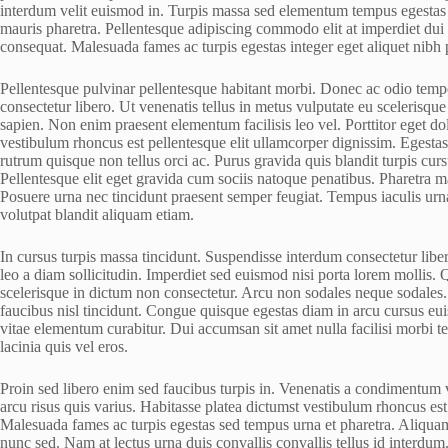
interdum velit euismod in. Turpis massa sed elementum tempus egestas s
mauris pharetra. Pellentesque adipiscing commodo elit at imperdiet dui
consequat. Malesuada fames ac turpis egestas integer eget aliquet nibh 
Pellentesque pulvinar pellentesque habitant morbi. Donec ac odio temp
consectetur libero. Ut venenatis tellus in metus vulputate eu scelerisqu
sapien. Non enim praesent elementum facilisis leo vel. Porttitor eget do
vestibulum rhoncus est pellentesque elit ullamcorper dignissim. Egestas 
rutrum quisque non tellus orci ac. Purus gravida quis blandit turpis curs
Pellentesque elit eget gravida cum sociis natoque penatibus. Pharetra m
Posuere urna nec tincidunt praesent semper feugiat. Tempus iaculis urn
volutpat blandit aliquam etiam.
In cursus turpis massa tincidunt. Suspendisse interdum consectetur liber
leo a diam sollicitudin. Imperdiet sed euismod nisi porta lorem mollis.
scelerisque in dictum non consectetur. Arcu non sodales neque sodales.
faucibus nisl tincidunt. Congue quisque egestas diam in arcu cursus eu
vitae elementum curabitur. Dui accumsan sit amet nulla facilisi morbi 
lacinia quis vel eros.
Proin sed libero enim sed faucibus turpis in. Venenatis a condimentum 
arcu risus quis varius. Habitasse platea dictumst vestibulum rhoncus 
Malesuada fames ac turpis egestas sed tempus urna et pharetra. Aliqu
nunc sed. Nam at lectus urna duis convallis convallis tellus id interdu