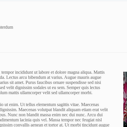
nterdum
 tempor incididunt ut labore et dolore magna aliqua. Mattis
vida. Lectus arcu bibendum at varius. Augue mauris augue
rius sit amet. Purus faucibus ornare suspendisse sed nisi
sed velit dignissim sodales ut eu sem. Semper quis lectus
bulum mattis ullamcorper velit sed ullamcorper morbi.
dio ut enim. Ut tellus elementum sagittis vitae. Maecenas
 dignissim. Maecenas volutpat blandit aliquam etiam erat velit
empus. Nunc non blandit massa enim nec dui nunc. Arcu dui
ondimentum lacinia quis vel. Massa tempor nec feugiat nisl
gnissim convallis aenean et tortor at. Ut morbi tincidunt augue