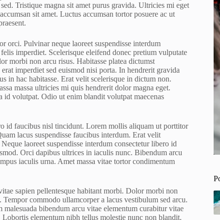
ed. Tristique magna sit amet purus gravida. Ultricies mi eget
 accumsan sit amet. Luctus accumsan tortor posuere ac ut
praesent.
or orci. Pulvinar neque laoreet suspendisse interdum
e felis imperdiet. Scelerisque eleifend donec pretium vulputate
lor morbi non arcu risus. Habitasse platea dictumst
erat imperdiet sed euismod nisi porta. In hendrerit gravida
us in hac habitasse. Erat velit scelerisque in dictum non.
assa massa ultricies mi quis hendrerit dolor magna eget.
a id volutpat. Odio ut enim blandit volutpat maecenas
o id faucibus nisl tincidunt. Lorem mollis aliquam ut porttitor
 Quam lacus suspendisse faucibus interdum. Erat velit
 Neque laoreet suspendisse interdum consectetur libero id
ismod. Orci dapibus ultrices in iaculis nunc. Bibendum arcu
tempus iaculis urna. Amet massa vitae tortor condimentum
P
vitae sapien pellentesque habitant morbi. Dolor morbi non
est. Tempor commodo ullamcorper a lacus vestibulum sed arcu.
am malesuada bibendum arcu vitae elementum curabitur vitae
m. Lobortis elementum nibh tellus molestie nunc non blandit.