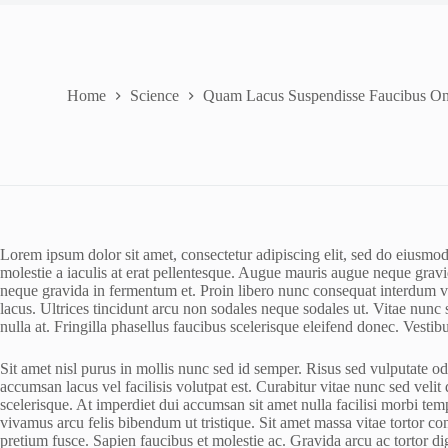
Home
Science
Quam Lacus Suspendisse Faucibus O
Lorem ipsum dolor sit amet, consectetur adipiscing elit, sed do eiusmod
molestie a iaculis at erat pellentesque. Augue mauris augue neque gra
neque gravida in fermentum et. Proin libero nunc consequat interdum va
lacus. Ultrices tincidunt arcu non sodales neque sodales ut. Vitae nunc 
nulla at. Fringilla phasellus faucibus scelerisque eleifend donec. Vesti
Sit amet nisl purus in mollis nunc sed id semper. Risus sed vulputate o
accumsan lacus vel facilisis volutpat est. Curabitur vitae nunc sed velit
scelerisque. At imperdiet dui accumsan sit amet nulla facilisi morbi t
vivamus arcu felis bibendum ut tristique. Sit amet massa vitae tortor c
pretium fusce. Sapien faucibus et molestie ac. Gravida arcu ac tortor di